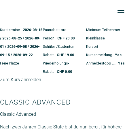
CLASSIC ADVANCED
Kursnr
12332
Preis p. Person
CHF
Kleinklassenzuschlag
C
Liste der
210.00
0.00
Kurstermine
2026-08-18
Paarrabatt pro
Minimum Teilnehmer
/ 2026-08-25 / 2026-09-
Person
CHF 20.00
Kleinklasse
01 / 2026-09-08 / 2026-
Schüler-/Studenten-
Kursort
09-15 / 2026-09-22
Rabatt
CHF 19.00
Kursanmeldung
Yes
Freie Plätze
Wiederholungs-
Anmeldestopp ....
Yes
Rabatt
CHF 0.00
Zum Kurs anmelden
CLASSIC ADVANCED
Classic Advanced
Nach zwei Jahren Classic Stufe bist du nun bereit für höhere