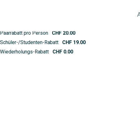
Preis p. Person
CHF 210.00
Paarrabatt pro Person
CHF 20.00
Schüler-/Studenten-Rabatt
CHF 19.00
Wiederholungs-Rabatt
CHF 0.00
mba, Rumba und Slowfox bringen Schwung und Beweg