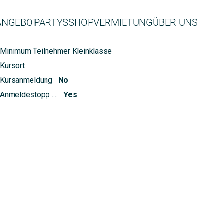
ANGEBOT
PARTYS
SHOP
VERMIETUNG
ÜBER UNS
Kleinklassenzuschlag
CHF 0.00
Minimum Teilnehmer Kleinklasse
Kursort
Kursanmeldung
No
Anmeldestopp ....
Yes
ung in dein Tanzen.